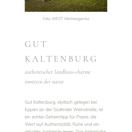
Foto: WEST Werbeagentur
GUT
KALTENBURG
authentischer landhaus-charme
inmitten der natur
Gut Kaltenburg, idyllisch gelegen bei
Eppan an der Südtiroler Weinstraße, ist
ein echter Geheimtipp für Paare, die
Wert auf Authentizität, Ruhe und ein
stilvolles Ambiente legen. Das historische