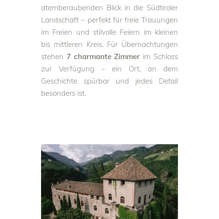
atemberaubenden Blick in die Südtiroler
Landschaft – perfekt für freie Trauungen
im Freien und stilvolle Feiern im kleinen
bis mittleren Kreis. Für Übernachtungen
stehen
7 charmante Zimmer
im Schloss
zur Verfügung – ein Ort, an dem
Geschichte spürbar und jedes Detail
besonders ist.