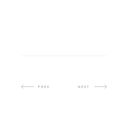
hochzeitslocation südtirol, hochzeitslocation südtirol, hochzeitslocation südtirol,
hochzeitslocation südtirol
PREV
NEXT