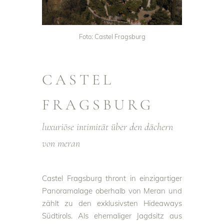
Foto: Castel Fragsburg
CASTEL
FRAGSBURG
luxuriöse intimität über den dächern
von meran
Castel Fragsburg thront in einzigartiger
Panoramalage oberhalb von Meran und
zählt zu den exklusivsten Hideaways
Südtirols. Als ehemaliger Jagdsitz aus